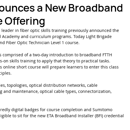
nounces a New Broadband
e Offering
ber Optics 1-2-3
Splicing Skills
Sumitomo Electric Splicers
 leader in fiber optic skills training previously announced the 
d Academy and curriculum programs. Today Light Brigade 
d Fiber Optic Technician Level 1 course.
 is comprised of a two-day introduction to broadband FTTH 
on skills training to apply that theory to practical tasks. 
online short course will prepare learners to enter this class 
ciples.
, topologies, optical distribution networks, cable 
g and maintenance, optical cable types, connectorization, 
 Credly digital badges for course completion and Sumitomo 
gible to sit for the new ETA Broadband Installer (BFI) credential 