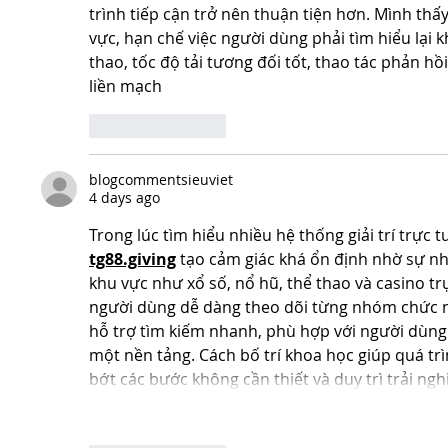
trình tiếp cận trở nên thuận tiện hơn. Mình thấ
vực, hạn chế việc người dùng phải tìm hiểu lại kh
thao, tốc độ tải tương đối tốt, thao tác phản h
liền mạch
Like
Reply
blogcommentsieuviet
4 days ago
Trong lúc tìm hiểu nhiều hệ thống giải trí trực
tg88.giving
tạo cảm giác khá ổn định nhờ sự nh
khu vực như xổ số, nổ hũ, thể thao và casino tr
người dùng dễ dàng theo dõi từng nhóm chức nă
hỗ trợ tìm kiếm nhanh, phù hợp với người dùng
một nền tảng. Cách bố trí khoa học giúp quá tr
bớt các bước không cần thiết và duy trì trải ng
Show Mo