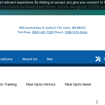
 relevant experience. By clicking on accept, you give your consent to t
y class scheduled from June–August 2026 and 
835 Central Ave. N. Suite D-132, Kent, WA 98032
Toll-Free:
(800) 451-7128
| Direct:
(206) 575-0404
ications
About Us
Resources
tic Training
Fiber Optic History
Fiber Optic News
Centers
Workforce Development
Human Interest