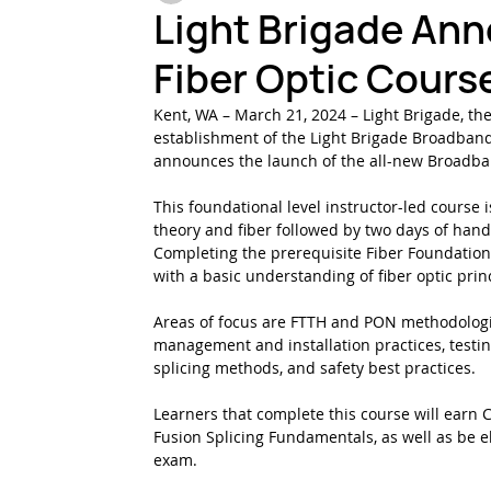
Light Brigade An
Fiber Optic Cours
Testing & Inspection
Harsh Environments
Fi
Kent, WA – March 21, 2024 – Light Brigade, the
establishment of the Light Brigade Broadban
announces the launch of the all-new Broadban
This foundational level instructor-led course
theory and fiber followed by two days of hands-
Completing the prerequisite Fiber Foundations 
with a basic understanding of fiber optic prin
Areas of focus are FTTH and PON methodologies
management and installation practices, testin
splicing methods, and safety best practices.
Learners that complete this course will earn
Fusion Splicing Fundamentals, as well as be eli
exam.