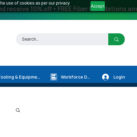
he use of cookies as per our privacy
Accept
receive 10% off + FREE Fiber Foundations and
Login
Tooling & Equipment
Workforce Dev.