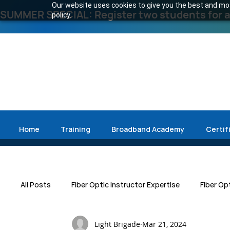
Our website uses cookies to give you the best and most
SUMMER SPECIAL: Register two students for an
policy.
Home
Training
Broadband Academy
Certif
All Posts
Fiber Optic Instructor Expertise
Fiber Op
Light Brigade
Mar 21, 2024
Press Release
Emergency Restoration
Data 