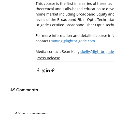
This course is the first in a series of three 
theoretical and skills-based education to devel
home market including Broadband Equity and 
levels of the Broadband Fiber Optic Technicia
Brigade Certified Broadband Fiber Optic Tech
For more information and detailed course info
contact 
training@lightbrigade.com
Media contact: Sean Kelly 
skelly@lightbrigad
Press Release
49 Comments
Write a comment...