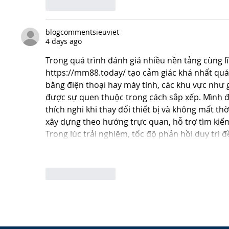
Like
Reply
blogcommentsieuviet
4 days ago
Trong quá trình đánh giá nhiều nền tảng cùng l
https://mm88.today/
 tạo cảm giác khá nhất quá
bằng điện thoại hay máy tính, các khu vực như g
được sự quen thuộc trong cách sắp xếp. Mình đ
thích nghi khi thay đổi thiết bị và không mất thờ
xây dựng theo hướng trực quan, hỗ trợ tìm kiếm
Trong lúc trải nghiệm, tốc độ phản hồi duy trì 
Show Mo
Like
Reply
Show more co