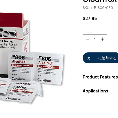
SKU： E-806-080
価
$27.96
格
数量
*
カートに追加する
Product Features
Soft polyester a
Applications
sensitive compo
Pre-moistened wi
General cleaning
Removing ink and
components and 
Cleaning of opti