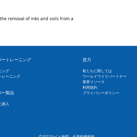
the removal of inks and soils from a
バートレーニング
資力
ニング
私たちに関しては
トレーニング
ワールドワイドパートナー
業界リソース
利用規約
バー製品
プライバシーポリシー
に購入
©2022ライト旅団。全著作権所有。