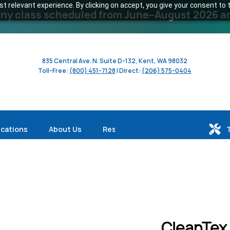
 relevant experience. By clicking on accept, you give your consent to t
y class scheduled from June–August 2026 and 
835 Central Ave. N. Suite D-132, Kent, WA 98032
Toll-Free:
(800) 451-7128
| Direct:
(206) 575-0404
ications
About Us
Resources
CleanTex