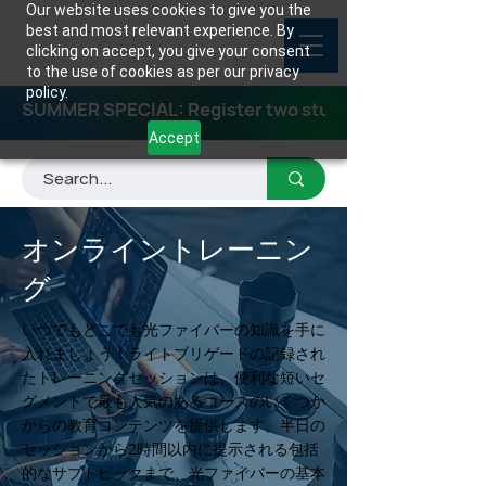
Our website uses cookies to give you the
best and most relevant experience. By
clicking on accept, you give your consent
to the use of cookies as per our privacy
policy.
SUMMER SPECIAL: Register two students for any class
Accept
オンライントレーニン
グ
いつでもどこでも光ファイバーの知識を手に
入れましょう！ライトブリゲードの記録され
たトレーニングセッションは、便利な短いセ
グメントで最も人気のあるコースのいくつか
からの教育コンテンツを提供します。半日の
セッションから2時間以内に提示される包括
的なサブトピックまで、光ファイバーの基本