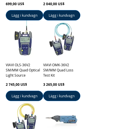
Pris
Pris
699,00 US$
2 040,00 US$
Lägg i kundvagn
Lägg i kundvagn
VIAVI OLS-36V2
VIAVI OMK-36V2
SM/MM Quad Optical
SM/MM Quad Loss
Light Source
Test Kit
Pris
Pris
2 745,00 US$
3 265,00 US$
Lägg i kundvagn
Lägg i kundvagn