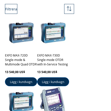
Filtrera
EXFO MAX-720D
EXFO MAX-730D
Single-mode &
Single-mode OTDR
Multimode Quad OTDR
with In-Service Testing
Pris
Pris
13 540,00 US$
13 540,00 US$
Lägg i kundvagn
Lägg i kundvagn