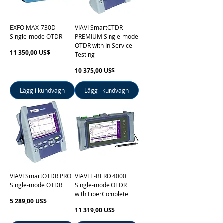
EXFO MAX-730D
VIAVI SmartOTDR
Single-mode OTDR
PREMIUM Single-mode
OTDR with In-Service
Pris
11 350,00 US$
Testing
Pris
10 375,00 US$
Lägg i kundvagn
Lägg i kundvagn
VIAVI SmartOTDR PRO
VIAVI T-BERD 4000
Single-mode OTDR
Single-mode OTDR
with FiberComplete
Pris
5 289,00 US$
Pris
11 319,00 US$