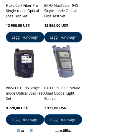
Fluke CertiFiber Pro
EXFO MaxTester 945
Single-mode Optical
Single-mode Optical
Loss Test Set
Loss Test Set
Pris
Pris
12 900,00 US$
12 965,00 US$
Lägg i kundvagn
Lägg i kundvagn
VIAVI OLTS-85 Single-
EXFO FLS-300 SM/MM
mode Optical Loss Test
Quad Optical Light
Set
Source
Pris
Pris
9 720,00 US$
2 125,00 US$
Lägg i kundvagn
Lägg i kundvagn