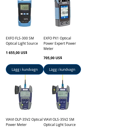
EXFO FLS-300 SM
EXFO PX1 Optical
Optical Light Source
Power Expert Power
Meter
Pris
1 655,00 US$
Pris
705,00 US$
Lägg i kundvagn
Lägg i kundvagn
VIAVI OLP-35V2 Optical
VIAVI OLS-35V2 SM
Power Meter
Optical Light Source