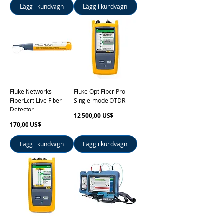
Lägg i kundvagn
Lägg i kundvagn
Fluke Networks
Fluke OptiFiber Pro
FiberLert Live Fiber
Single-mode OTDR
Detector
Pris
12 500,00 US$
Pris
170,00 US$
Lägg i kundvagn
Lägg i kundvagn