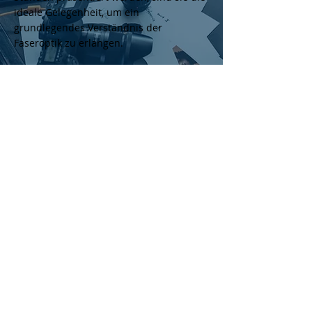
ideale Gelegenheit, um ein
grundlegendes Verständnis der
Faseroptik zu erlangen.
Es gibt keine Produkte
zum Anzeigen.