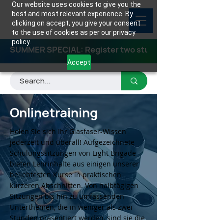
Our website uses cookies to give you the
best and most relevant experience. By
clicking on accept, you give your consent
to the use of cookies as per our privacy
policy.
SUMMER SPECIAL: Register two students for any class
Accept
Onlinetraining
Holen Sie sich Ihr Glasfaser-Wissen
jederzeit und überall! Aufgezeichnete
Schulungssitzungen von Light Brigade
bieten Lehrinhalte aus einigen unserer
beliebtesten Kurse in praktischen
kürzeren Abschnitten. Von halbtägigen
Sitzungen bis hin zu umfassenden
Unterthemen, die in weniger als zwei
Stunden präsentiert werden, sind sie die