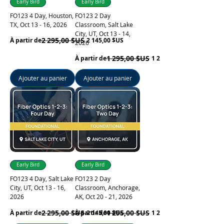
Early Bird
Early Bird
FO123 4 Day, Houston,
FO123 2 Day
TX, Oct 13 - 16, 2026
Classroom, Salt Lake
City, UT, Oct 13 - 14,
Prix original
Prix promotionnel
2 295,00 $US
À partir de
2 145,00 $US
2026
Prix original
Prix promotionnel
1 295,00 $US
À partir de
1 220,00 $US
Ajouter au panier
Ajouter au panier
Early Bird
Early Bird
FO123 4 Day, Salt Lake
FO123 2 Day
City, UT, Oct 13 - 16,
Classroom, Anchorage,
2026
AK, Oct 20 - 21, 2026
Prix original
Prix promotionnel
2 295,00 $US
Prix original
Prix promotionnel
1 295,00 $US
À partir de
À partir de
2 145,00 $US
1 220,00 $US