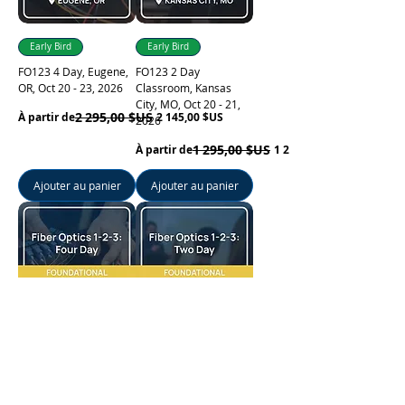
Early Bird
Early Bird
FO123 4 Day, Eugene,
FO123 2 Day
OR, Oct 20 - 23, 2026
Classroom, Kansas
City, MO, Oct 20 - 21,
Prix original
Prix promotionnel
2 295,00 $US
À partir de
2 145,00 $US
2026
Prix original
Prix promotionnel
1 295,00 $US
À partir de
1 220,00 $US
Ajouter au panier
Ajouter au panier
Early Bird
Early Bird
FO123 4 Day, Kansas
FO123 2 Day
City, MO, Oct 20 - 23,
Classroom, San Diego,
2026
CA, Oct 20 - 21, 2026