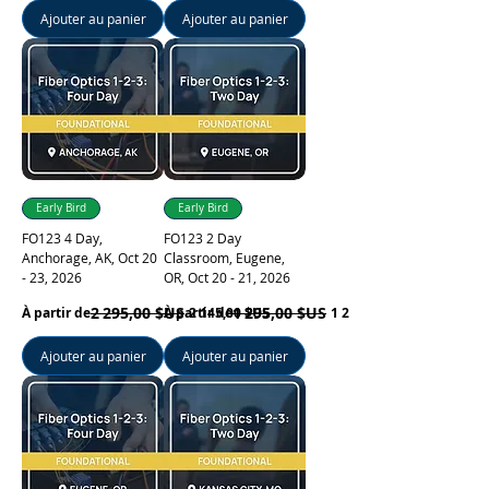
Ajouter au panier
Ajouter au panier
Early Bird
Early Bird
FO123 4 Day,
FO123 2 Day
Anchorage, AK, Oct 20
Classroom, Eugene,
- 23, 2026
OR, Oct 20 - 21, 2026
Prix original
Prix promotionnel
2 295,00 $US
Prix original
Prix promotionnel
1 295,00 $US
À partir de
À partir de
2 145,00 $US
1 220,00 $US
Ajouter au panier
Ajouter au panier