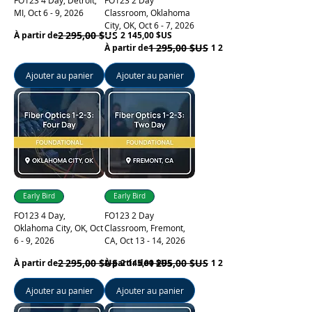
FO123 4 Day, Detroit,
FO123 2 Day
MI, Oct 6 - 9, 2026
Classroom, Oklahoma
City, OK, Oct 6 - 7, 2026
Learn More
Prix original
Prix promotionnel
2 295,00 $US
À partir de
2 145,00 $US
Prix original
Prix promotionnel
1 295,00 $US
À partir de
1 220,00 $US
Ajouter au panier
Ajouter au panier
Learn More
Early Bird
Early Bird
FO123 4 Day,
FO123 2 Day
Oklahoma City, OK, Oct
Classroom, Fremont,
6 - 9, 2026
CA, Oct 13 - 14, 2026
Prix original
Prix promotionnel
2 295,00 $US
Prix original
Prix promotionnel
1 295,00 $US
À partir de
À partir de
2 145,00 $US
1 220,00 $US
Ajouter au panier
Ajouter au panier