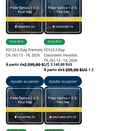
Learn More
Early Bird
Early Bird
FO123 4 Day, Fremont,
FO123 2 Day
CA, Oct 13 - 16, 2026
Classroom, Houston,
TX, Oct 13 - 14, 2026
Prix original
Prix promotionnel
2 295,00 $US
À partir de
2 145,00 $US
Prix original
Prix promotionnel
1 295,00 $US
À partir de
1 220,00 $US
Ajouter au panier
Ajouter au panier