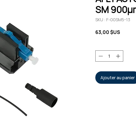
SM 900µ
SKU : F-00SM5-13
Prix
63,00 $US
Quantité
*
Ajouter au panier