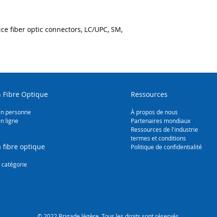
e fiber optic connectors, LC/UPC, SM, 
 Fibre Optique
Ressources
en personne
À propos de nous
n ligne
Partenaires mondiaux
Ressources de l'industrie
termes et conditions
 fibre optique
Politique de confidentialité
 catégorie
© 2022 Brigade légère. Tous les droits sont réservés.