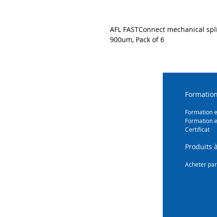
AFL FASTConnect mechanical splic
900um, Pack of 6
Formation
Formation 
Formation e
Certificat
Produits à
Acheter par