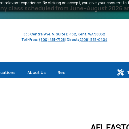
 relevant experience. By clicking on accept, you give your consent to t
y class scheduled from June–August 2026 and 
835 Central Ave. N. Suite D-132, Kent, WA 98032
Toll-Free:
(800) 451-7128
| Direct:
(206) 575-0404
ications
About Us
Resources
AFL FAST