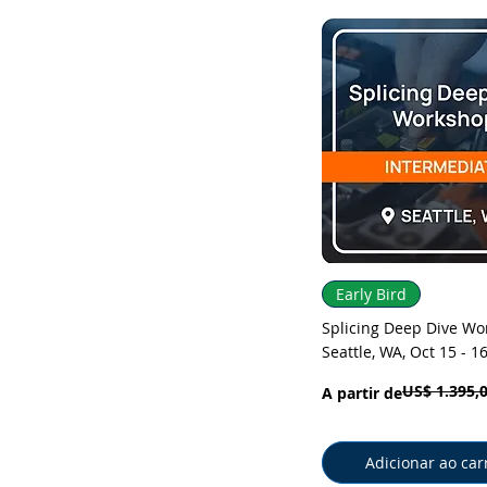
Visualização rá
Early Bird
Splicing Deep Dive Wo
Seattle, WA, Oct 15 - 1
US$ 1.395,
Preço normal
Preço promocional
A partir de
Adicionar ao car