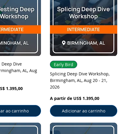
ização rápida
Visualização rápida
 Deep Dive
Early Bird
rmingham, AL, Aug
Splicing Deep Dive Workshop,
Birmingham, AL, Aug 20 - 21,
2026
cional
S$ 1.395,00
Preço promocional
A partir de
US$ 1.395,00
ar ao carrinho
Adicionar ao carrinho