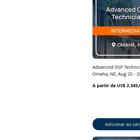
Visualização rá
Advanced OSP Technic
Omaha, NE, Aug 25 - 2
Preço promocional
A partir de
US$ 2.345,
Adicionar ao car