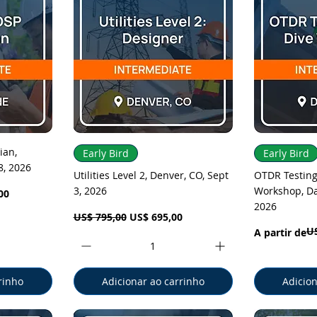
pida
Visualização rápida
Visual
ian,
Early Bird
Early Bird
8, 2026
Utilities Level 2, Denver, CO, Sept
OTDR Testing
3, 2026
Workshop, Dal
00
2026
Preço normal
Preço promocional
US$ 795,00
US$ 695,00
US
Preço norma
Preço promo
A partir de
rinho
Adicionar ao carrinho
Adicion