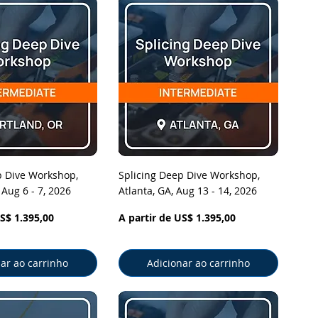
ização rápida
Visualização rápida
p Dive Workshop,
Splicing Deep Dive Workshop,
 Aug 6 - 7, 2026
Atlanta, GA, Aug 13 - 14, 2026
cional
Preço promocional
S$ 1.395,00
A partir de
US$ 1.395,00
ar ao carrinho
Adicionar ao carrinho