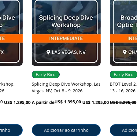
pida
Visualização rápida
Visual
Early Bird
Early Bird
rkshop,
Splicing Deep Dive Workshop, Las
BFOT Level 2,
026
Vegas, NV, Oct 8 - 9, 2026
13 - 16, 2026
00
US$ 1.395,00
Preço normal
Preço promocional
Preço norma
US$ 1.295,00
A partir de
US$ 1.295,00
US$ 2.295,00
rinho
Adicionar ao carrinho
Adicion