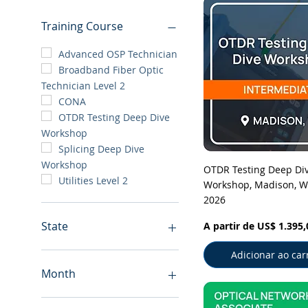
Training Course
Advanced OSP Technician
Broadband Fiber Optic
Technician Level 2
CONA
OTDR Testing Deep Dive
Workshop
Splicing Deep Dive
Workshop
Visualização rá
OTDR Testing Deep Di
Utilities Level 2
Workshop, Madison, WI,
2026
Preço promocional
State
A partir de
US$ 1.395,
Alabama
Adicionar ao car
Arizona
Month
Colorado
Florida
August