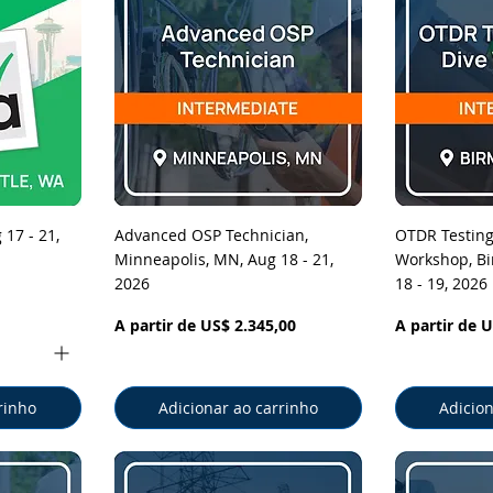
pida
Visualização rápida
Visual
 17 - 21,
Advanced OSP Technician,
OTDR Testing
Minneapolis, MN, Aug 18 - 21,
Workshop, Bi
2026
18 - 19, 2026
Preço promocional
Preço promo
A partir de
US$ 2.345,00
A partir de
U
rinho
Adicionar ao carrinho
Adicion