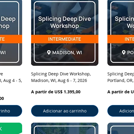
pida
Visualização rápida
Visual
ve
Splicing Deep Dive Workshop,
Splicing Dee
 Aug 4 - 5,
Madison, WI, Aug 6 - 7, 2026
Portland, OR,
Preço promocional
Preço promo
A partir de
US$ 1.395,00
A partir de
U
00
rinho
Adicionar ao carrinho
Adicion