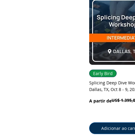
Visualização rá
Early Bird
Splicing Deep Dive Wo
Dallas, TX, Oct 8 - 9, 2
US$ 1.395,
Preço normal
Preço promocional
A partir de
Adicionar ao car