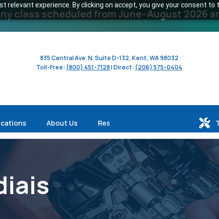
 relevant experience. By clicking on accept, you give your consent to t
y class scheduled from June–August 2026 and 
835 Central Ave. N. Suite D-132, Kent, WA 98032
Toll-Free:
(800) 451-7128
| Direct:
(206) 575-0404
ications
About Us
Resources
iais