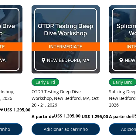
pida
Visualização rápida
Visual
Early Bird
Early Bird
rkshop,
OTDR Testing Deep Dive
Splicing Dee
6, 2026
Workshop, New Bedford, MA, Oct
New Bedford,
20 - 21, 2026
2026
00
US$ 1.295,00
US$ 1.395,00
US
Preço normal
Preço promocional
Preço norma
Preço promo
A partir de
US$ 1.295,00
A partir de
rinho
Adicionar ao carrinho
Adicion