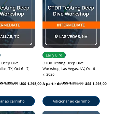
ização rápida
Visualização rápida
Early Bird
 Deep Dive
OTDR Testing Deep Dive
las, TX, Oct 6 - 7,
Workshop, Las Vegas, NV, Oct 6 -
7, 2026
$ 1.395,00
US$ 1.395,00
l
cional
Preço normal
Preço promocional
US$ 1.295,00
A partir de
US$ 1.295,00
ar ao carrinho
Adicionar ao carrinho