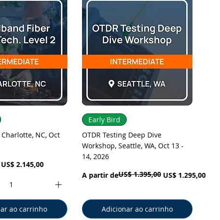
ização rápida
Visualização rápida
Early Bird
 Charlotte, NC, Oct
OTDR Testing Deep Dive
Workshop, Seattle, WA, Oct 13 -
14, 2026
l
Preço promocional
US$ 2.145,00
US$ 1.395,00
Preço normal
Preço promocional
A partir de
US$ 1.295,00
ar ao carrinho
Adicionar ao carrinho