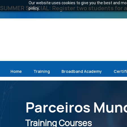
Our website uses cookies to give you the best and most
SUMMER SPECIAL: Register two students for an
policy.
Home
Training
Broadband Academy
Certif
Parceiros Mund
Training Courses