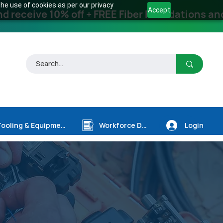
he use of cookies as per our privacy
Accept
receive 10% off + FREE Fiber Foundations and
Login
Tooling & Equipment
Workforce Dev.