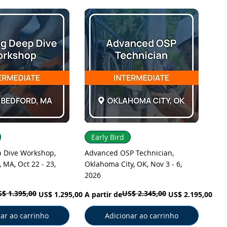
ização rápida
Visualização rápida
Early Bird
p Dive Workshop,
Advanced OSP Technician,
 MA, Oct 22 - 23,
Oklahoma City, OK, Nov 3 - 6,
2026
$ 1.395,00
US$ 2.345,00
l
cional
Preço normal
Preço promocional
US$ 1.295,00
A partir de
US$ 2.195,00
ar ao carrinho
Adicionar ao carrinho