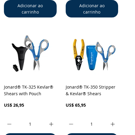
Adicionar ao
Adicionar ao
carrinho
carrinho
Visualização rápida
Visualização rápida
Jonard® TK-325 Kevlar®
Jonard® TK-350 Stripper
Shears with Pouch
& Kevlar® Shears
Preço
Preço
US$ 26,95
US$ 65,95