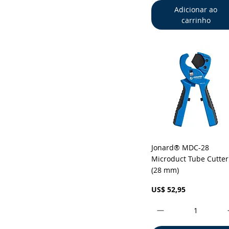
Adicionar ao
carrinho
Visualização rápid
Jonard® MDC-28
Microduct Tube Cutter
(28 mm)
Preço
US$ 52,95