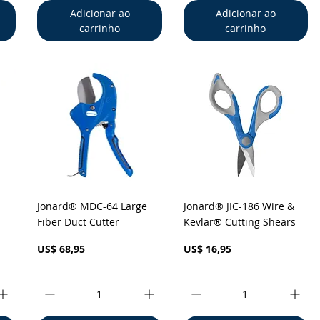
Adicionar ao
Adicionar ao
carrinho
carrinho
a
Visualização rápida
Visualização rápida
Jonard® MDC-64 Large
Jonard® JIC-186 Wire &
Fiber Duct Cutter
Kevlar® Cutting Shears
Preço
Preço
US$ 68,95
US$ 16,95