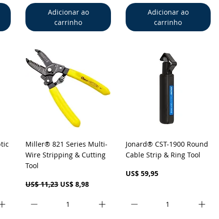
Adicionar ao
Adicionar ao
carrinho
carrinho
a
Visualização rápida
Visualização rápida
tic
Miller® 821 Series Multi-
Jonard® CST-1900 Round
Wire Stripping & Cutting
Cable Strip & Ring Tool
Tool
Preço
US$ 59,95
Preço normal
Preço promocional
US$ 11,23
US$ 8,98