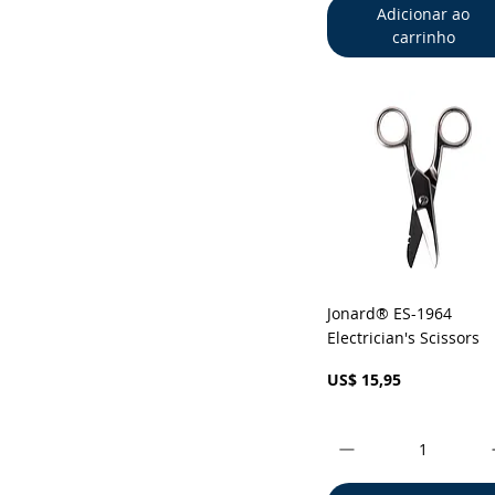
Adicionar ao
carrinho
Visualização rápid
Jonard® ES-1964
Electrician's Scissors
Preço
US$ 15,95