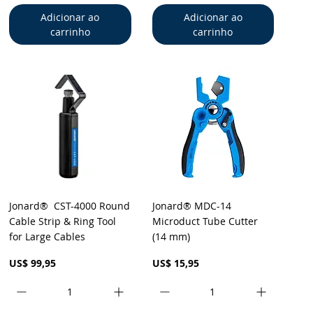
Adicionar ao
Adicionar ao
carrinho
carrinho
Visualização rápida
Visualização rápida
Jonard® CST-4000 Round
Jonard® MDC-14
Cable Strip & Ring Tool
Microduct Tube Cutter
for Large Cables
(14 mm)
Preço
Preço
US$ 99,95
US$ 15,95