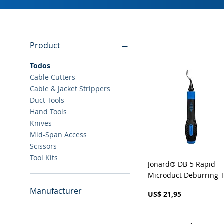
Product
Todos
Cable Cutters
Cable & Jacket Strippers
Duct Tools
Hand Tools
Knives
Mid-Span Access
Scissors
Tool Kits
Visualização rápid
Jonard® DB-5 Rapid
Microduct Deburring T
Manufacturer
Preço
US$ 21,95
IDEAL
Jonard