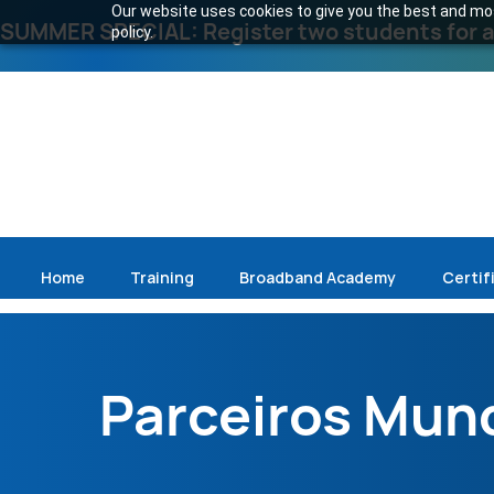
Our website uses cookies to give you the best and most
SUMMER SPECIAL: Register two students for an
policy.
Home
Training
Broadband Academy
Certif
Parceiros Mund