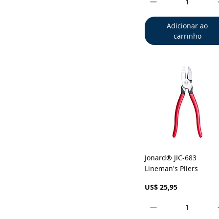
Light Brigade
Miller
Adicionar ao
carrinho
Visualização rápid
Jonard® JIC-683
Lineman's Pliers
Preço
US$ 25,95