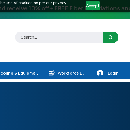
he use of cookies as per our privacy
Accept
receive 10% off + FREE Fiber Foundations and
Login
Tooling & Equipment
Workforce Dev.