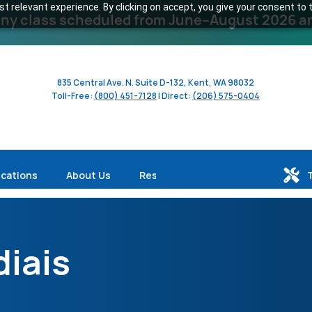
 relevant experience. By clicking on accept, you give your consent to t
y class scheduled from June–August 2026 and 
835 Central Ave. N. Suite D-132, Kent, WA 98032
Toll-Free:
(800) 451-7128
| Direct:
(206) 575-0404
ications
About Us
Resources
iais