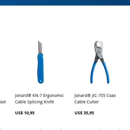
a
Visualização rápida
Visualização rápida
Jonard® KN-7 Ergonomic
Jonard® JIC-755 Coax
ool
Cable Splicing Knife
Cable Cutter
Preço
Preço
US$ 10,95
US$ 35,95