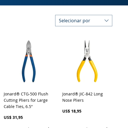
Selecionar por
Visualização rápida
Visualização rápida
Jonard® CTG-500 Flush
Jonard® JIC-842 Long
Cutting Pliers for Large
Nose Pliers
Cable Ties, 6.5"
Preço
US$ 18,95
Preço
US$ 31,95