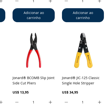
Adicionar ao
Adicionar ao
carrinho
carrinho
a
Visualização rápida
Visualização rápida
Jonard® BCOMB Slip Joint
Jonard® JIC-125 Classic
Side Cut Pliers
Single Hole Stripper
Preço
Preço
US$ 13,95
US$ 34,95