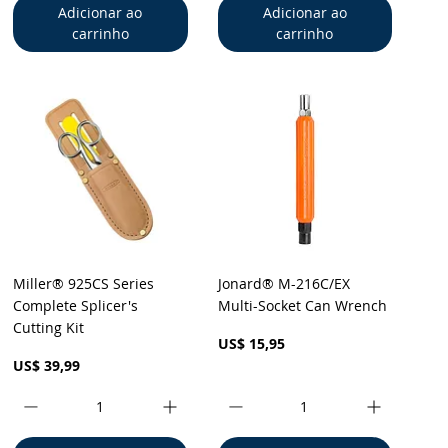
Adicionar ao
Adicionar ao
carrinho
carrinho
Visualização rápida
Visualização rápida
Miller® 925CS Series
Jonard® M-216C/EX
Complete Splicer's
Multi-Socket Can Wrench
Cutting Kit
Preço
US$ 15,95
Preço
US$ 39,99