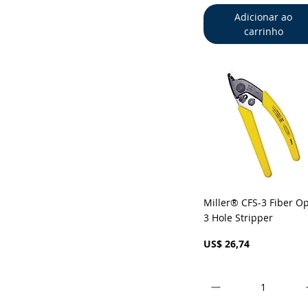
Adicionar ao
carrinho
Visualização rápid
Miller® CFS-3 Fiber Op
3 Hole Stripper
Preço
US$ 26,74