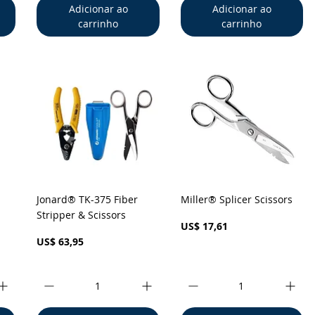
Adicionar ao
Adicionar ao
carrinho
carrinho
a
Visualização rápida
Visualização rápida
Jonard® TK-375 Fiber
Miller® Splicer Scissors
Stripper & Scissors
Preço
US$ 17,61
Preço
US$ 63,95