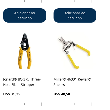
Adicionar ao
Adicionar ao
carrinho
carrinho
Visualização rápida
Visualização rápida
Jonard® JIC-375 Three-
Miller® 46331 Kevlar®
Hole Fiber Stripper
Shears
Preço
Preço
US$ 31,95
US$ 48,50